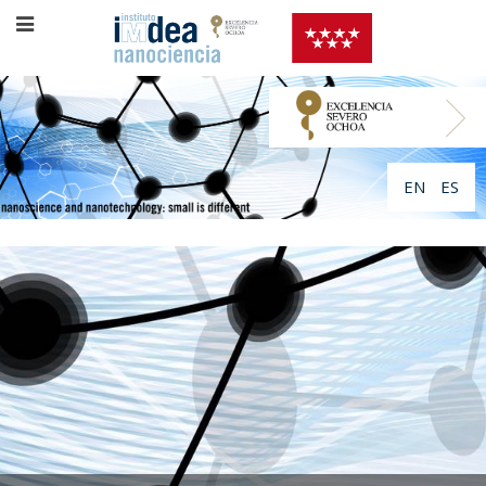
EN
ES