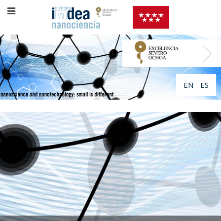
EN
ES